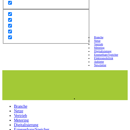
Branche
Netze
Vertrieb
Metering
Digitalisierung
Erneuerbare/Speicher
Elektromobilität
Anbieter
Newsletter
Branche
Netze
Vertrieb
Metering
Digitalisierung
Erneuerbare/Speicher