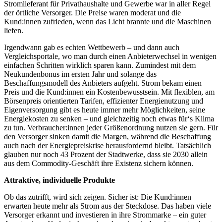
Stromlieferant für Privathaushalte und Gewerbe war in aller Regel
der örtliche Versorger. Die Preise waren moderat und die
Kund:innen zufrieden, wenn das Licht brannte und die Maschinen
liefen.
Irgendwann gab es echten Wettbewerb – und dann auch
Vergleichsportale, wo man durch einen Anbieterwechsel in wenigen
einfachen Schritten wirklich sparen kann. Zumindest mit dem
Neukundenbonus im ersten Jahr und solange das
Beschaffungsmodell des Anbieters aufgeht. Strom bekam einen
Preis und die Kund:innen ein Kostenbewusstsein. Mit flexiblen, am
Börsenpreis orientierten Tarifen, effizienter Energienutzung und
Eigenversorgung gibt es heute immer mehr Möglichkeiten, seine
Energiekosten zu senken – und gleichzeitig noch etwas für‘s Klima
zu tun. Verbraucher:innen jeder Größenordnung nutzen sie gern. Für
den Versorger sinken damit die Margen, während die Beschaffung
auch nach der Energiepreiskrise herausfordernd bleibt. Tatsächlich
glauben nur noch 43 Prozent der Stadtwerke, dass sie 2030 allein
aus dem Commodity-Geschäft ihre Existenz sichern können.
Attraktive, individuelle Produkte
Ob das zutrifft, wird sich zeigen. Sicher ist: Die Kund:innen
erwarten heute mehr als Strom aus der Steckdose. Das haben viele
Versorger erkannt und investieren in ihre Strommarke – ein guter