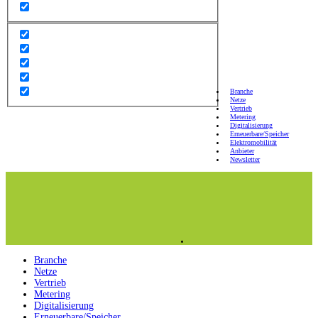
Branche
Netze
Vertrieb
Metering
Digitalisierung
Erneuerbare/Speicher
Elektromobilität
Anbieter
Newsletter
Branche
Netze
Vertrieb
Metering
Digitalisierung
Erneuerbare/Speicher