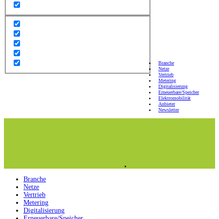
Branche
Netze
Vertrieb
Metering
Digitalisierung
Erneuerbare/Speicher
Elektromobilität
Anbieter
Newsletter
Branche
Netze
Vertrieb
Metering
Digitalisierung
Erneuerbare/Speicher