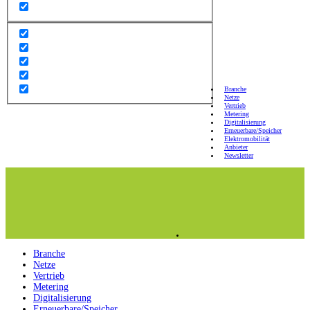
Branche
Netze
Vertrieb
Metering
Digitalisierung
Erneuerbare/Speicher
Elektromobilität
Anbieter
Newsletter
Branche
Netze
Vertrieb
Metering
Digitalisierung
Erneuerbare/Speicher