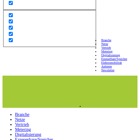
Branche
Netze
Vertrieb
Metering
Digitalisierung
Erneuerbare/Speicher
Elektromobilität
Anbieter
Newsletter
Branche
Netze
Vertrieb
Metering
Digitalisierung
Erneuerbare/Speicher