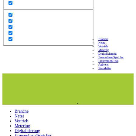
Branche
Netze
Vertrieb
Metering
Digitalisierung
Erneuerbare/Speicher
Elektromobilität
Anbieter
Newsletter
Branche
Netze
Vertrieb
Metering
Digitalisierung
Erneuerbare/Speicher