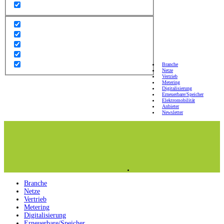
Branche
Netze
Vertrieb
Metering
Digitalisierung
Erneuerbare/Speicher
Elektromobilität
Anbieter
Newsletter
Branche
Netze
Vertrieb
Metering
Digitalisierung
Erneuerbare/Speicher